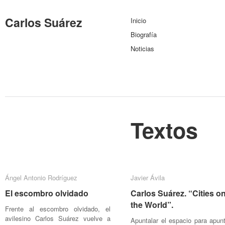
Carlos Suárez
Inicio
Biografía
Noticias
Textos
Ángel Antonio Rodríguez
Ángel Antonio Rodríguez
Javier Ávila
Javier Ávila
El escombro olvidado
El escombro olvidado
Carlos Suárez. “Cities o
Carlos Suárez. “Cities o
the World”.
the World”.
Frente al escombro olvidado, el
avilesino Carlos Suárez vuelve a
Apuntalar el espacio para apunt