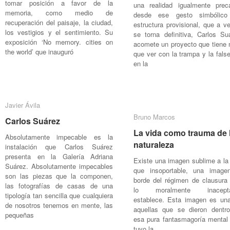
tomar posición a favor de la
una realidad igualmente preca
memoria, como medio de
desde ese gesto simbólico
recuperación del paisaje, la ciudad,
estructura provisional, que a v
los vestigios y el sentimiento. Su
se torna definitiva, Carlos Su
exposición ‘No memory. cities on
acomete un proyecto que tiene
the world’ que inauguró
que ver con la trampa y la fals
en la
Javier Ávila
Javier Ávila
Bruno Marcos
Bruno Marcos
Carlos Suárez
Carlos Suárez
La vida como trauma de 
La vida como trauma de 
Absolutamente impecable es la
naturaleza
naturaleza
instalación que Carlos Suárez
presenta en la Galería Adriana
Existe una imagen sublime a la
Suárez. Absolutamente impecables
que insoportable, una image
son las piezas que la componen,
borde del régimen de clausura
las fotografías de casas de una
lo moralmente inacepta
tipología tan sencilla que cualquiera
establece. Esta imagen es un
de nosotros tenemos en mente, las
aquellas que se dieron dentr
pequeñas
esa pura fantasmagoría mental
tuvo la