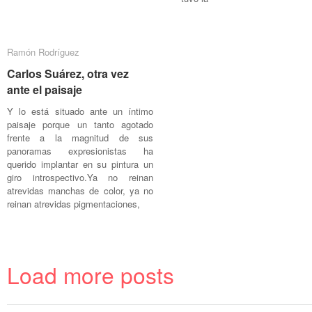
Ramón Rodríguez
Ramón Rodríguez
Carlos Suárez, otra vez
Carlos Suárez, otra vez
ante el paisaje
ante el paisaje
Y lo está situado ante un íntimo
paisaje porque un tanto agotado
frente a la magnitud de sus
panoramas expresionistas ha
querido implantar en su pintura un
giro introspectivo.Ya no reinan
atrevidas manchas de color, ya no
reinan atrevidas pigmentaciones,
Load more posts