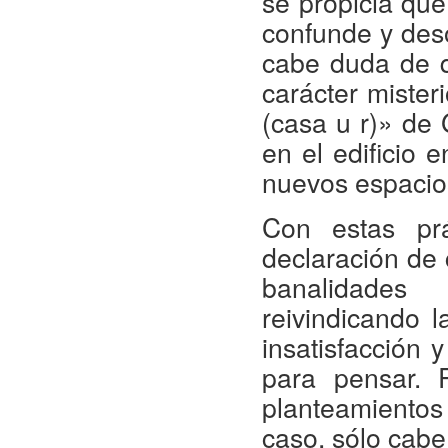
se propicia qu
confunde y deso
cabe duda de qu
carácter mister
(casa u r)» de 
en el edificio 
nuevos espacios
Con estas prá
declaración de 
banalidades 
reivindicando l
insatisfacción
para pensar. 
planteamiento
caso, sólo cabe 