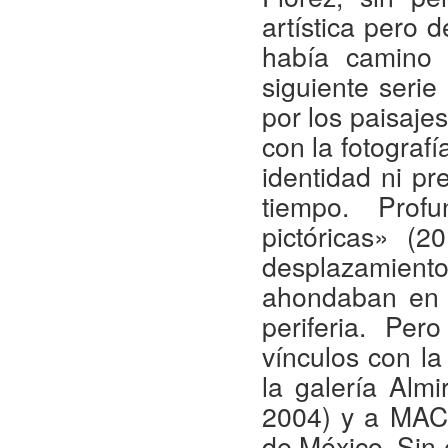
artística pero 
había camino 
siguiente serie
por los paisaje
con la fotograf
identidad ni p
tiempo. Prof
pictóricas» (2
desplazamient
ahondaban en c
periferia. Per
vínculos con l
la galería Alm
2004) y a MAC
de México. Sin