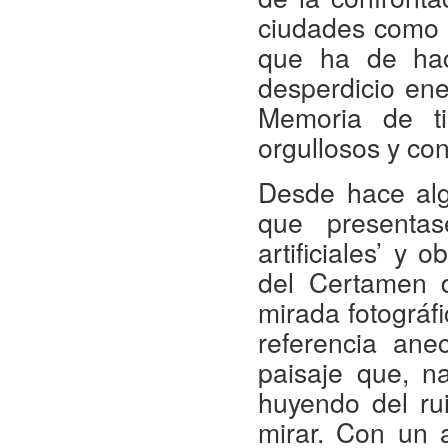
ciudades como l
que ha de hac
desperdicio en
Memoria de t
orgullosos y co
Desde hace alg
que presentas
artificiales’ y
del Certamen d
mirada fotográf
referencia ane
paisaje que, nat
huyendo del ru
mirar. Con un 