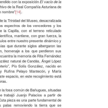
prendido con la exposición
El vacío de la
chivo de la Real Compañía Asturiana de
in nombre”
[14]
.
de la Trinidad del Museo, desacralizada
os espectros de los vencedores y los
 la Capilla, con el terreno reticulado
ntífica, mantiene, con gran fuerza, la
ulos entre nuestro presente dinámico y
ias que durante siglos albergaron las
n, homenaje a los que perdieron sus
 encuentra la memoria de Rita Fernández
zález natural de Candás, Ángel López
erio”, Pío Solís González, nacido en
 y Rufina Pelayo Mantecón, y María
e espacio, en este recogimiento está
oras.
n la fosa común de Bañugues, situadas
 trabajó Juanjo Palacios a partir de
Esta pieza es una parte fundamental de
s palas removiendo la tierra que se