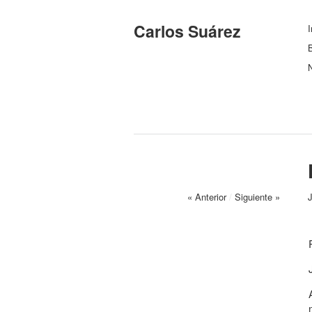
Carlos Suárez
I
B
N
« Anterior
/
Siguiente »