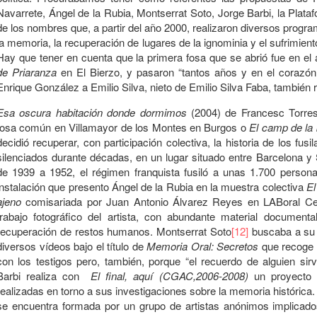
Navarrete, Ángel de la Rubia, Montserrat Soto, Jorge Barbi, la Plataf
de los nombres que, a partir del año 2000, realizaron diversos progr
la memoria, la recuperación de lugares de la ignominia y el sufrimient
Hay que tener en cuenta que la primera fosa que se abrió fue en e
de Priaranza
en El Bierzo, y pasaron “tantos años y en el corazón
Enrique González a Emilio Silva, nieto de Emilio Silva Faba, también 
Esa oscura habitación donde dormimos
(2004) de Francesc Torre
fosa común en Villamayor de los Montes en Burgos o
El camp de la 
decidió recuperar, con participación colectiva, la historia de los fu
silenciados durante décadas, en un lugar situado entre Barcelona 
de 1939 a 1952, el régimen franquista fusiló a unas 1.700 person
instalación que presento Ángel de la Rubia en la muestra colectiva
El
ajeno
comisariada por Juan Antonio Álvarez Reyes en LABoral Cent
trabajo fotográfico del artista, con abundante material documen
recuperación de restos humanos. Montserrat Soto
[12]
buscaba a su a
diversos vídeos bajo el título de
Memoria Oral: Secretos
que recoge d
con los testigos pero, también, porque “el recuerdo de alguien si
Barbi realiza con
El final, aquí (CGAC,2006-2008)
un proyecto d
realizadas en torno a sus investigaciones sobre la memoria histórica.
se encuentra formada por un grupo de artistas anónimos implicado