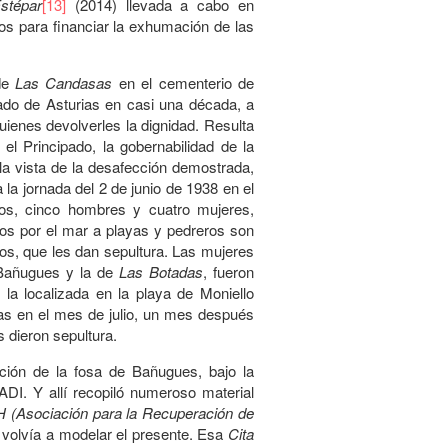
stépar
[13]
(2014) llevada a cabo en
os para financiar la exhumación de las
.
de
Las Candasas
en el cementerio de
ado de Asturias en casi una década, a
uienes devolverles la dignidad. Resulta
el Principado, la gobernabilidad de la
 la vista de la desafección demostrada,
la jornada del 2 de junio de 1938 en el
os, cinco hombres y cuatro mujeres,
tos por el mar a playas y pedreros son
gos, que les dan sepultura. Las mujeres
 Bañugues y la de
Las Botadas
, fueron
la localizada en la playa de Moniello
as en el mes de julio, un mes después
 dieron sepultura.
ación de la fosa de Bañugues, bajo la
ADI. Y allí recopiló numeroso material
(Asociación para la Recuperación de
o volvía a modelar el presente. Esa
Cita