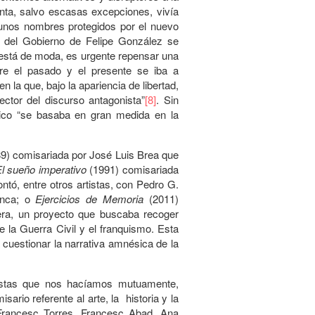
henta, salvo escasas excepciones, vivía
lgunos nombres protegidos por el nuevo
s del Gobierno de Felipe González se
o está de moda, es urgente repensar una
ntre el pasado y el presente se iba a
n la que, bajo la apariencia de libertad,
ctor del discurso antagonista”
[8]
. Sin
tico “se basaba en gran medida en la
9) comisariada por José Luis Brea que
l sueño imperativo
(1991) comisariada
ntó, entre otros artistas, con Pedro G.
enca; o
Ejercicios de Memoria
(2011)
era, un proyecto que buscaba recoger
e la Guerra Civil y el franquismo. Esta
cuestionar la narrativa amnésica de la
estas que nos hacíamos mutuamente,
ario referente al arte, la historia y la
 Francesc Torres, Francesc Abad, Ana