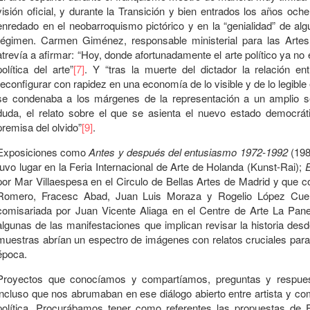
visión oficial, y durante la Transición y bien entrados los años oc
enredado en el neobarroquismo pictórico y en la “genialidad” de a
régimen. Carmen Giménez, responsable ministerial para las Arte
atrevía a afirmar: “Hoy, donde afortunadamente el arte político ya n
política del arte”
[7]
. Y “tras la muerte del dictador la relación e
reconfigurar con rapidez en una economía de lo visible y de lo legible e
se condenaba a los márgenes de la representación a un amplio se
duda, el relato sobre el que se asienta el nuevo estado democrá
premisa del olvido”
[9]
.
Exposiciones como
Antes y después del entusiasmo 1972-1992
(198
tuvo lugar en la Feria Internacional de Arte de Holanda (Kunst-Rai);
E
por Mar Villaespesa en el Circulo de Bellas Artes de Madrid y que co
Romero, Fracesc Abad, Juan Luis Moraza y Rogelio López Cu
comisariada por Juan Vicente Aliaga en el Centre de Arte La Pan
algunas de las manifestaciones que implican revisar la historia desd
muestras abrían un espectro de imágenes con relatos cruciales para 
época.
Proyectos que conocíamos y compartíamos, preguntas y respu
incluso que nos abrumaban en ese diálogo abierto entre artista y comis
política. Procurábamos tener como referentes las propuestas de