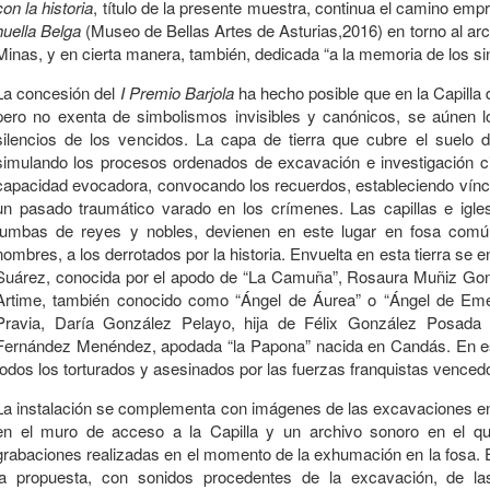
con la historia
, título de la presente muestra, continua el camino em
huella Belga
(Museo de Bellas Artes de Asturias,2016) en torno al ar
Minas, y en cierta manera, también, dedicada “a la memoria de los s
La concesión del
I
Premio Barjola
ha hecho posible que en la Capilla 
pero no exenta de simbolismos invisibles y canónicos, se aúnen l
silencios de los vencidos. La capa de tierra que cubre el suelo de
simulando los procesos ordenados de excavación e investigación cie
capacidad evocadora, convocando los recuerdos, estableciendo vínc
un pasado traumático varado en los crímenes. Las capillas e igles
tumbas de reyes y nobles, devienen en este lugar en fosa comú
nombres, a los derrotados por la historia. Envuelta en esta tierra se
Suárez, conocida por el apodo de “La Camuña”, Rosaura Muñiz Gon
Artime, también conocido como “Ángel de Áurea” o “Ángel de Emet
Pravia, Daría González Pelayo, hija de Félix González Posada
Fernández Menéndez, apodada “la Papona” nacida en Candás. En est
todos los torturados y asesinados por las fuerzas franquistas venced
La instalación se complementa con imágenes de las excavaciones e
en el muro de acceso a la Capilla y un archivo sonoro en el que
grabaciones realizadas en el momento de la exhumación en la fosa. 
la propuesta, con sonidos procedentes de la excavación, de la