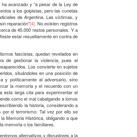
 ha avanzado y “a pesar de la Ley de
tos a los golpistas, pero las cunetas
udiciales de Argentina. Las víctimas, y
 sin reparación”
[4]
. No existen registros
cerca de 45.000 restos personales. Y a
ifieste estar resueltamente en contra de
bolismos fascistas, quedan revelados en
 de gestionar la violencia, pues el
desaparecidos. Los convierte en sujetos
eridos, situándoles en una posición de
ca y políticamente al adversario, sino
arcar la memoria y el recuerdo con un
a esta larga cita para experimentar el
extiende como el mal cabalgando a lomos
scribiendo la historia, considerando a
por el terrorismo. Tal vez por ello se
la Memoria Histórica, obligando a que
a memoria o los familiares.
ntornos alternativos y disruptores a la