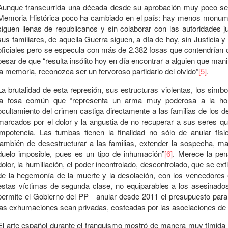
Aunque transcurrida una década desde su aprobación muy poco se
Memoria Histórica poco ha cambiado en el país: hay menos monumen
siguen llenas de republicanos y sin colaborar con las autoridades j
sus familiares, de aquella Guerra siguen, a día de hoy, sin Justicia y
oficiales pero se especula con más de 2.382 fosas que contendrían 
pesar de que “resulta insólito hoy en día encontrar a alguien que man
la memoria, reconozca ser un fervoroso partidario del olvido”
[5]
.
La brutalidad de esta represión, sus estructuras violentas, los sim
la fosa común que “representa un arma muy poderosa a la hora
ocultamiento del crimen castiga directamente a las familias de los 
marcados por el dolor y la angustia de no recuperar a sus seres qu
impotencia. Las tumbas tienen la finalidad no sólo de anular físi
también de desestructurar a las familias, extender la sospecha, m
duelo imposible, pues es un tipo de inhumación”
[6]
. Merece la pen
dolor, la humillación, el poder incontrolado, descontrolado, que se 
de la hegemonía de la muerte y la desolación, con los vencedores e
estas víctimas de segunda clase, no equiparables a los asesinados 
permite el Gobierno del PP anular desde 2011 el presupuesto para 
las exhumaciones sean privadas, costeadas por las asociaciones de l
El arte español durante el franquismo mostró de manera muy tímida e