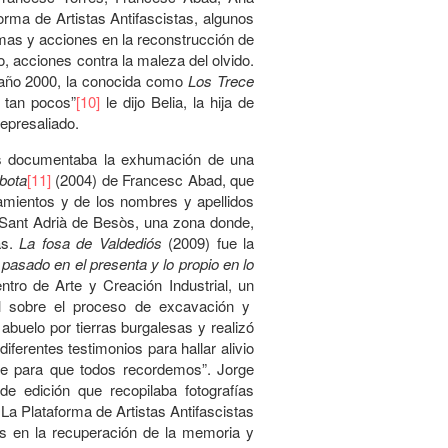
orma de Artistas Antifascistas, algunos
amas y acciones en la reconstrucción de
o, acciones contra la maleza del olvido.
l año 2000, la conocida como
Los
Trece
 tan pocos”
[10]
le dijo Belia, la hija de
represaliado.
s documentaba la exhumación de una
bota
[11]
(2004) de Francesc Abad, que
silamientos y de los nombres y apellidos
y Sant Adrià de Besòs, una zona donde,
as.
La fosa de Valdediós
(2009) fue la
 pasado en el presenta y lo propio en lo
ro de Arte y Creación Industrial, un
tal sobre el proceso de excavación y
buelo por tierras burgalesas y realizó
iferentes testimonios para hallar alivio
rve para que todos recordemos”. Jorge
e edición que recopilaba fotografías
 La Plataforma de Artistas Antifascistas
s en la recuperación de la memoria y