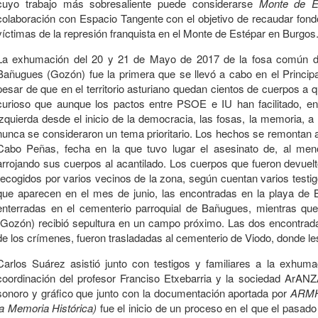
cuyo trabajo más sobresaliente puede considerarse
Monte de E
colaboración con Espacio Tangente con el objetivo de recaudar fond
víctimas de la represión franquista en el Monte de Estépar en Burgos
La exhumación del 20 y 21 de Mayo de 2017 de la fosa común 
Bañugues (Gozón) fue la primera que se llevó a cabo en el Princip
pesar de que en el territorio asturiano quedan cientos de cuerpos a q
curioso que aunque los pactos entre PSOE e IU han facilitado, en 
izquierda desde el inicio de la democracia, las fosas, la memoria, a
nunca se consideraron un tema prioritario. Los hechos se remontan a 
Cabo Peñas, fecha en la que tuvo lugar el asesinato de, al men
arrojando sus cuerpos al acantilado. Los cuerpos que fueron devuel
recogidos por varios vecinos de la zona, según cuentan varios testi
que aparecen en el mes de junio, las encontradas en la playa de
enterradas en el cementerio parroquial de Bañugues, mientras que 
(Gozón) recibió sepultura en un campo próximo. Las dos encontrad
de los crímenes, fueron trasladadas al cementerio de Viodo, donde les
Carlos Suárez asistió junto con testigos y familiares a la exhum
coordinación del profesor Franciso Etxebarria y la sociedad ArANZ
sonoro y gráfico que junto con la documentación aportada por
ARMH 
la Memoria Histórica)
fue el inicio de un proceso en el que el pasad