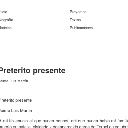
nicio
Proyectos
iografía
Textos
oticias
Publicaciones
Preterito presente
Jaime Luis Martín
Pretérito presente
Jaime Luis Martín
A mi tío abuelo al que nunca conocí, del que nunca hablo mi familia
muerto en batalla, olvidado y desaparecido cerca de Teruel en octubr