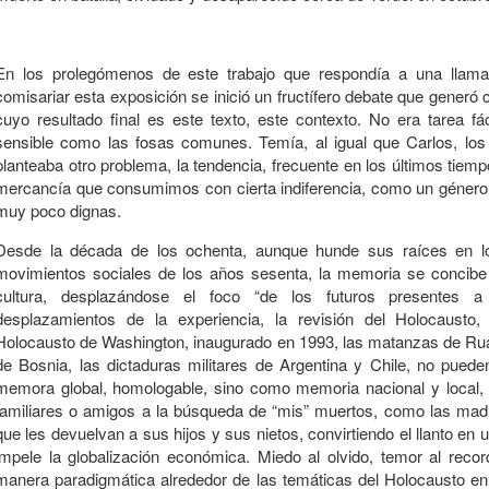
En los prolegómenos de este trabajo que respondía a una llam
comisariar esta exposición se inició un fructífero debate que generó 
cuyo resultado final es este texto, este contexto. No era tarea fá
sensible como las fosas comunes. Temía, al igual que Carlos, los 
planteaba otro problema, la tendencia, frecuente en los últimos tiem
mercancía que consumimos con cierta indiferencia, como un género 
muy poco dignas.
Desde la década de los ochenta, aunque hunde sus raíces en lo
movimientos sociales de los años sesenta, la memoria se concibe
cultura, desplazándose el foco “de los futuros presentes a 
desplazamientos de la experiencia, la revisión del Holocausto
Holocausto de Washington, inaugurado en 1993, las matanzas de Rua
de Bosnia, las dictaduras militares de Argentina y Chile, no pued
memora global, homologable, sino como memoria nacional y local, 
familiares o amigos a la búsqueda de “mis” muertos, como las mad
que les devuelvan a sus hijos y sus nietos, convirtiendo el llanto en u
impele la globalización económica. Miedo al olvido, temor al record
manera paradigmática alrededor de las temáticas del Holocausto e