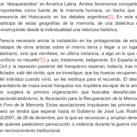
los “desaparecidos” en América Latina. Ambos fenómenos comparten, p
importantes como fuente de la memoria humana, un hecho que ac
presencia del Holocausto en los debates argentinos
[2]
. En este 
participa de estas geografías de la memoria, de una dialéctica 
construyendo desde la individualidad una relectura histórica.
Parecía necesario anclar la instalación en los protagonistas de est
trabajos de otros artistas sobre el mismo tema y llegar a un lug
abstracto, sino que remitiese, en última instancia, a algo en lo 
conflicto no resuelto”
[3]
y aún, tristemente, beligerante. En España l
Civil y la represión posterior del franquismo esperan, todavía, tra
dictador, salir del olvido, que se investigue, que los huesos recupere
del individuo cuando vivió, se les restituya para el recuerdo. El de
gravitatoria de masa social franquista nos impidiera escapar de la a
no surgiera la primera organización que buscaba desarticul
nacionalcatolicismo, la
Asociación para la Recuperación de la Memor
el
Foro de la Memoria
. Estas asociaciones impulsaran las primera
pero se tendrá que esperar hasta el Gobierno de José Luis Rodr
52/2007, de 26 de diciembre, por la que se reconocen y amplían der
de quienes padecieron persecución o violencia durante la guerra civ
un reconocimiento institucional.