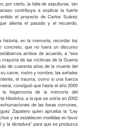
or cierto, la falta de sepulturas, tan
aso contribuya a explicar la fuerte
sentido el proyecto de Carlos Suárez
que alienta el pasado y el recuerdo,
a historia, en la memoria, recordar los
ar concreto, que no fuera un discurso
que estábamos ambos de acuerdo, a “ese
a mayoría de las víctimas de la Guerra
s más de cuarenta años de la muerte del
n su carne, rostro y nombre, las señales
sinterés, el trauma, como si una fuerza
mnesia, consiguió que hasta el año 2000
ar la hegemonía de la memoria del
ia Histórica
, a la que se uniría en 2002
s exhumaciones de las fosas comunes,
íguez Zapatero quien aprueba la “Ley
echos y se establecen medidas en favor
il y la dictadura” para que se produzca